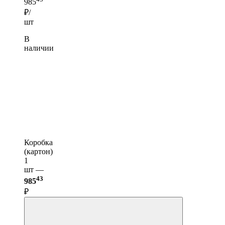
985
₽/
шт
В
наличии
Коробка
(картон)
1
шт —
43
985
₽