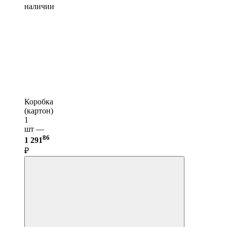
наличии
Коробка
(картон)
1
шт —
86
1 291
₽