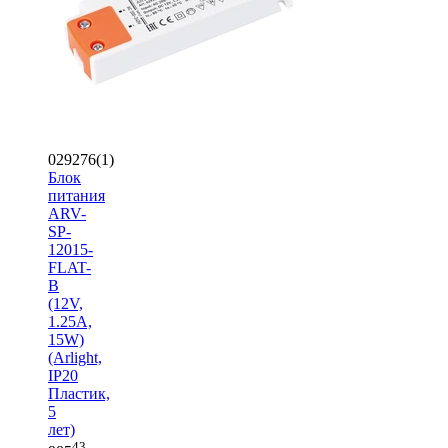
029276(1)
Блок
питания
ARV-
SP-
12015-
FLAT-
B
(12V,
1.25A,
15W)
(Arlight,
IP20
Пластик,
5
лет)
43