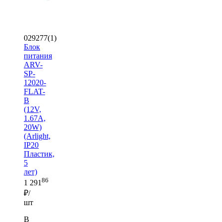
029277(1)
Блок
питания
ARV-
SP-
12020-
FLAT-
B
(12V,
1.67A,
20W)
(Arlight,
IP20
Пластик,
5
лет)
86
1 291
₽/
шт
В