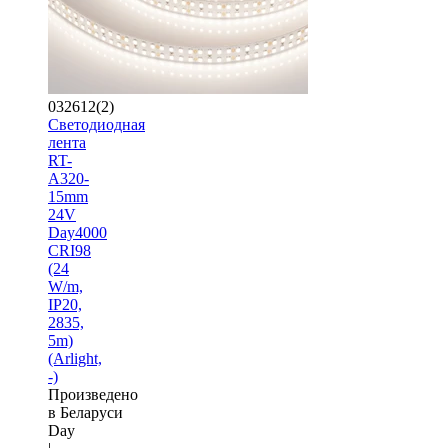
032612(2)
Светодиодная
лента
RT-
A320-
15mm
24V
Day4000
CRI98
(24
W/m,
IP20,
2835,
5m)
(Arlight,
-)
Произведено
в Беларуси
Day