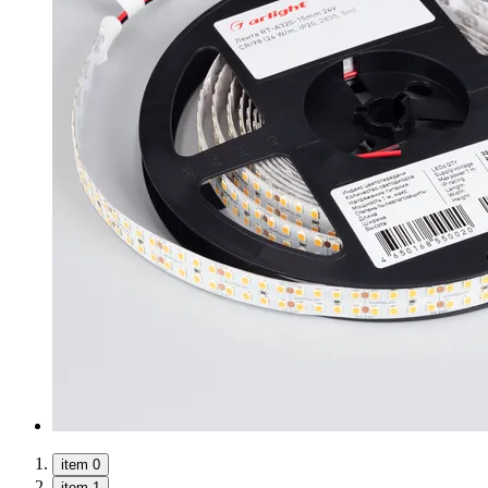
item 0
item 1