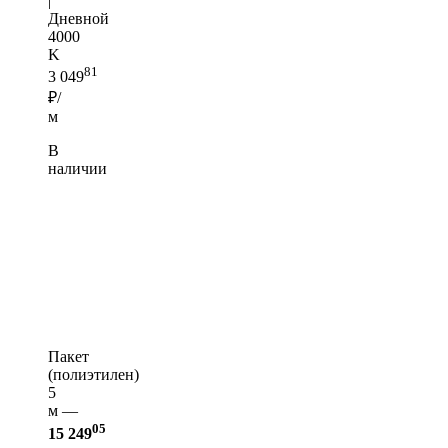
|
Дневной
4000
K
81
3 049
₽/
м
В
наличии
Пакет
(полиэтилен)
5
м —
05
15 249