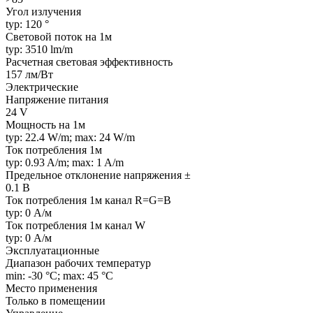
Угол излучения
typ: 120 °
Световой поток на 1м
typ: 3510 lm/m
Расчетная световая эффективность
157 лм/Вт
Электрические
Напряжение питания
24 V
Мощность на 1м
typ: 22.4 W/m; max: 24 W/m
Ток потребления 1м
typ: 0.93 A/m; max: 1 A/m
Предельное отклонение напряжения ±
0.1 В
Ток потребления 1м канал R=G=B
typ: 0 А/м
Ток потребления 1м канал W
typ: 0 А/м
Эксплуатационные
Диапазон рабочих температур
min: -30 °C; max: 45 °C
Место применения
Только в помещении