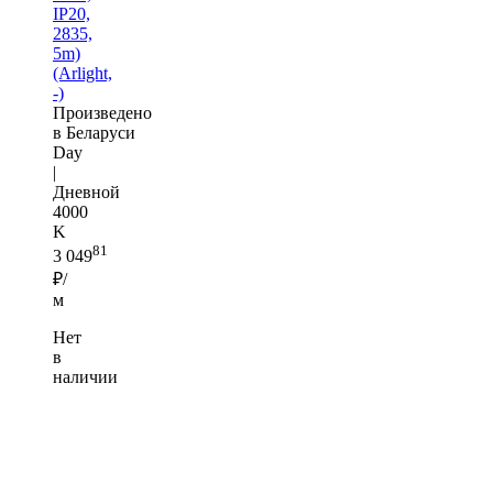
IP20,
2835,
5m)
(Arlight,
-)
Произведено
в Беларуси
Day
|
Дневной
4000
K
81
3 049
₽/
м
Нет
в
наличии