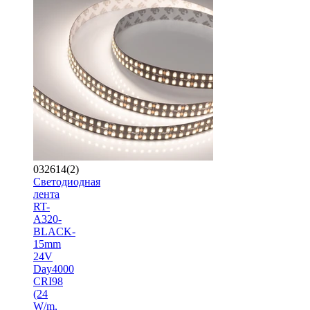
032614(2)
Светодиодная
лента
RT-
A320-
BLACK-
15mm
24V
Day4000
CRI98
(24
W/m,