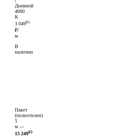
|
Дневной
4000
K
81
3 049
₽/
м
В
наличии
Пакет
(полиэтилен)
5
м —
05
15 249