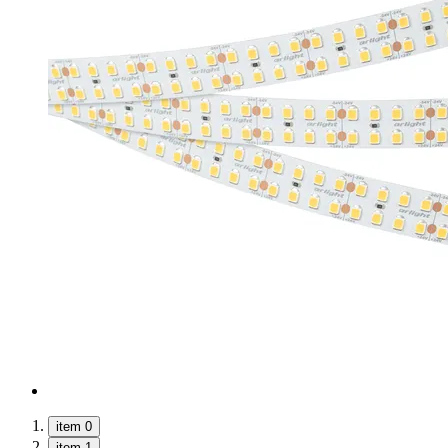
item 0
item 1