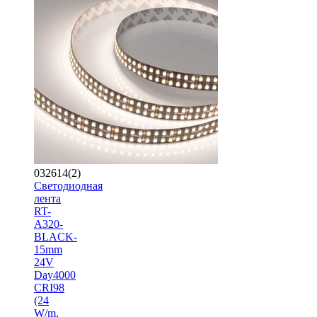
032614(2)
Светодиодная
лента
RT-
A320-
BLACK-
15mm
24V
Day4000
CRI98
(24
W/m,