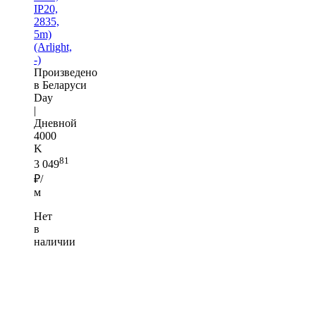
IP20,
2835,
5m)
(Arlight,
-)
Произведено
в Беларуси
Day
|
Дневной
4000
K
81
3 049
₽/
м
Нет
в
наличии