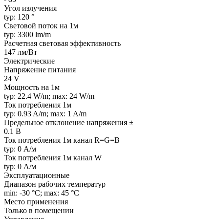
Угол излучения
typ: 120 °
Световой поток на 1м
typ: 3300 lm/m
Расчетная световая эффективность
147 лм/Вт
Электрические
Напряжение питания
24 V
Мощность на 1м
typ: 22.4 W/m; max: 24 W/m
Ток потребления 1м
typ: 0.93 A/m; max: 1 A/m
Предельное отклонение напряжения ±
0.1 В
Ток потребления 1м канал R=G=B
typ: 0 А/м
Ток потребления 1м канал W
typ: 0 А/м
Эксплуатационные
Диапазон рабочих температур
min: -30 °C; max: 45 °C
Место применения
Только в помещении