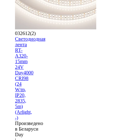
032612(2)
Светодиодная
лента
RT-
A320-
15mm
24V
Day4000
CRI98
(24
W/m,
IP20,
2835,
5m)
(Arlight,
-)
Произведено
в Беларуси
Day