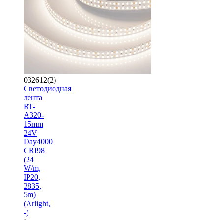
032612(2)
Светодиодная
лента
RT-
A320-
15mm
24V
Day4000
CRI98
(24
W/m,
IP20,
2835,
5m)
(Arlight,
-)