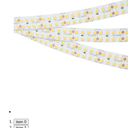
item 0
item 1