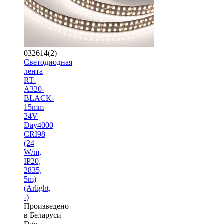
032614(2)
Светодиодная
лента
RT-
A320-
BLACK-
15mm
24V
Day4000
CRI98
(24
W/m,
IP20,
2835,
5m)
(Arlight,
-)
Произведено
в Беларуси