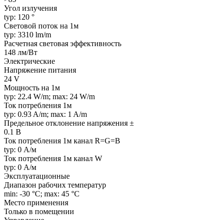
Угол излучения
typ: 120 °
Световой поток на 1м
typ: 3310 lm/m
Расчетная световая эффективность
148 лм/Вт
Электрические
Напряжение питания
24 V
Мощность на 1м
typ: 22.4 W/m; max: 24 W/m
Ток потребления 1м
typ: 0.93 A/m; max: 1 A/m
Предельное отклонение напряжения ±
0.1 В
Ток потребления 1м канал R=G=B
typ: 0 А/м
Ток потребления 1м канал W
typ: 0 А/м
Эксплуатационные
Диапазон рабочих температур
min: -30 °C; max: 45 °C
Место применения
Только в помещении