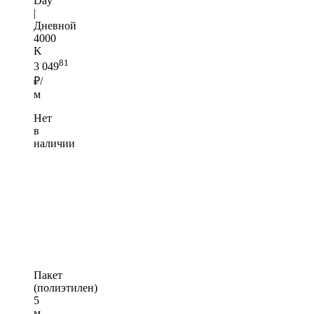
Day
|
Дневной
4000
K
81
3 049
₽/
м
Нет
в
наличии
Пакет
(полиэтилен)
5
м —