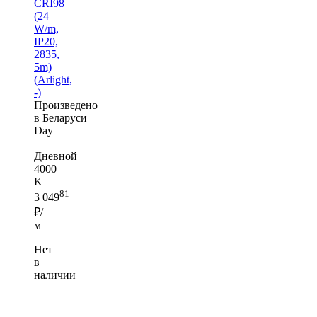
CRI98
(24
W/m,
IP20,
2835,
5m)
(Arlight,
-)
Произведено
в Беларуси
Day
|
Дневной
4000
K
81
3 049
₽/
м
Нет
в
наличии