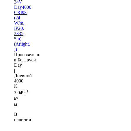
24V
Day4000
CRI98
(24
W/m,
IP20,
2835,
5m)
(Arlight,
-)
Произведено
в Беларуси
Day
|
Дневной
4000
K
81
3 049
₽/
м
В
наличии