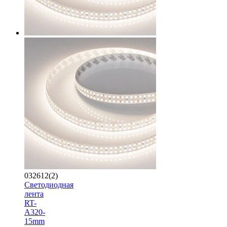
032612(2)
Светодиодная
лента
RT-
A320-
15mm