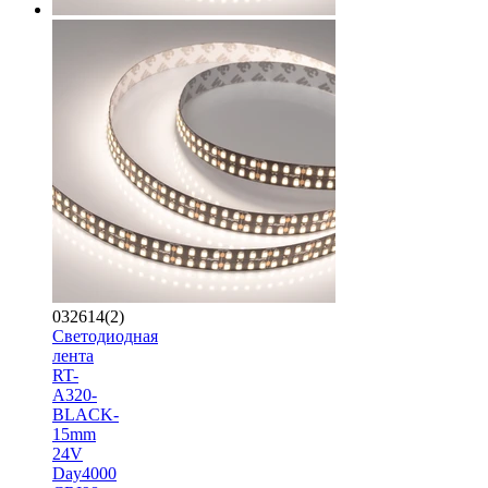
032614(2)
Светодиодная
лента
RT-
A320-
BLACK-
15mm
24V
Day4000