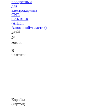
поворотный
для
электрокарниза
CNT-
CARRIER
(Arlight,
Алюминий+пластик)
36
462
₽/
компл
В
наличии
Коробка
(картон)