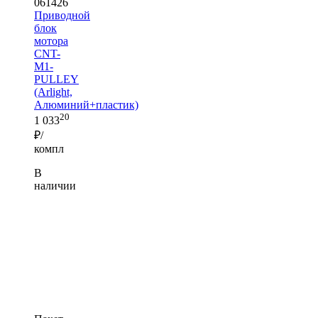
061426
Приводной
блок
мотора
CNT-
M1-
PULLEY
(Arlight,
Алюминий+пластик)
20
1 033
₽/
компл
В
наличии