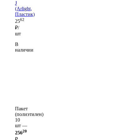
J
(Arlight,
Пластик)
62
25
₽/
шт
В
наличии
Пакет
(полиэтилен)
10
шт —
20
256
₽