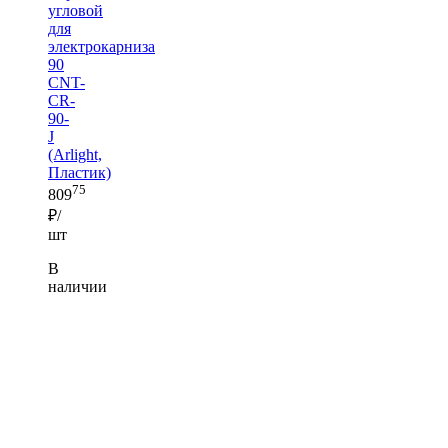
угловой
для
электрокарниза
90
CNT-
CR-
90-
J
(Arlight,
Пластик)
75
809
₽/
шт
В
наличии