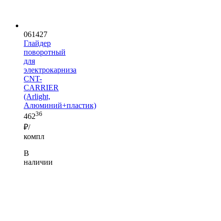
061427
Глайдер
поворотный
для
электрокарниза
CNT-
CARRIER
(Arlight,
Алюминий+пластик)
36
462
₽/
компл
В
наличии