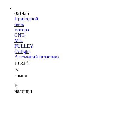
061426
Приводной
блок
мотора
CNT-
M1-
PULLEY
(Arlight,
Алюминий+пластик)
20
1 033
₽/
компл
В
наличии