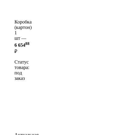
Коробка
(картон)
1
шт —
88
6 654
₽
Статус
товара:
под
заказ
Актуальная