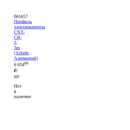
061657
Профиль
электрокарниза
CNT-
CR-
J-
3m
(Arlight,
Алюминий)
88
6 654
₽/
шт
Нет
в
наличии