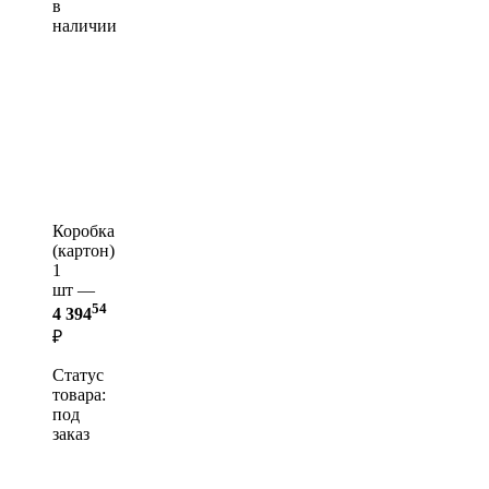
в
наличии
Коробка
(картон)
1
шт —
54
4 394
₽
Статус
товара:
под
заказ