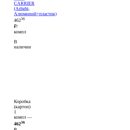
CARRIER
(Arlight,
Алюминий+пластик)
36
462
₽/
компл
В
наличии
Коробка
(картон)
1
компл —
36
462
₽