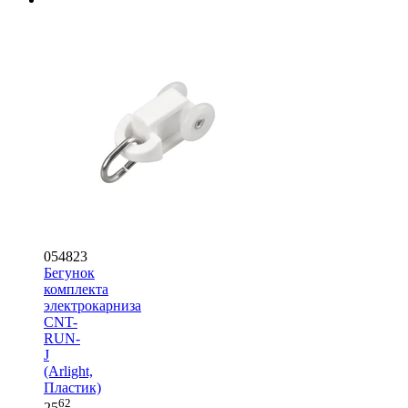
054823
Бегунок
комплекта
электрокарниза
CNT-
RUN-
J
(Arlight,
Пластик)
62
25