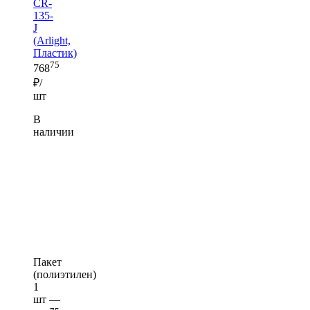
CR-
135-
J
(Arlight,
Пластик)
75
768
₽/
шт
В
наличии
Пакет
(полиэтилен)
1
шт —