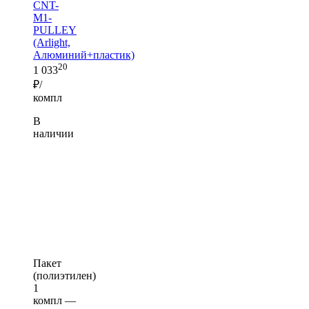
CNT-
M1-
PULLEY
(Arlight,
Алюминий+пластик)
20
1 033
₽/
компл
В
наличии
Пакет
(полиэтилен)
1
компл —