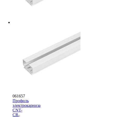
061657
Профиль
электрокарниза
CNT-
CR-