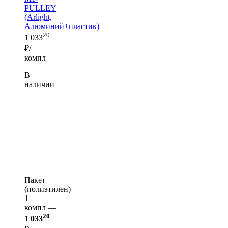
PULLEY
(Arlight,
Алюминий+пластик)
20
1 033
₽/
компл
В
наличии
Пакет
(полиэтилен)
1
компл —
20
1 033