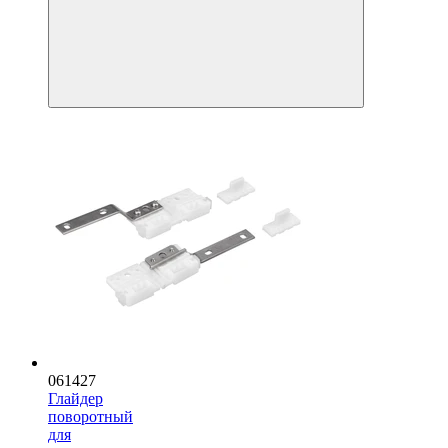
061427
Глайдер
поворотный
для