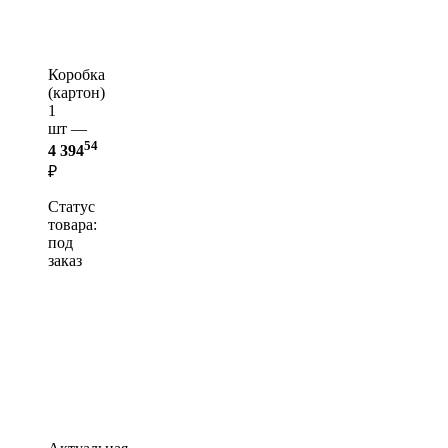
Коробка
(картон)
1
шт —
54
4 394
₽
Статус
товара:
под
заказ