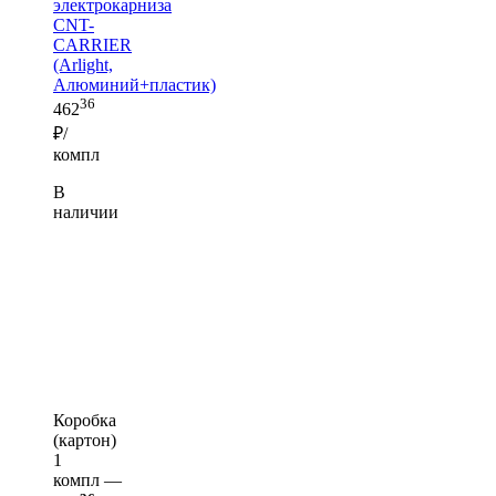
электрокарниза
CNT-
CARRIER
(Arlight,
Алюминий+пластик)
36
462
₽/
компл
В
наличии
Коробка
(картон)
1
компл —