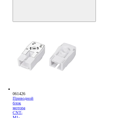
061426
Приводной
блок
мотора
CNT-
M1-