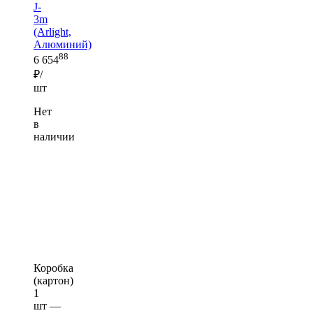
J-
3m
(Arlight,
Алюминий)
88
6 654
₽/
шт
Нет
в
наличии
Коробка
(картон)
1
шт —