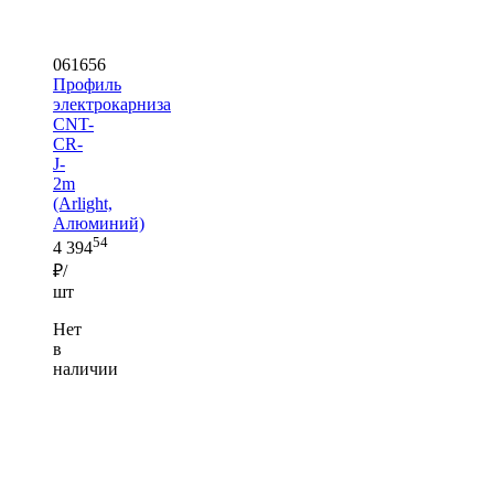
061656
Профиль
электрокарниза
CNT-
CR-
J-
2m
(Arlight,
Алюминий)
54
4 394
₽/
шт
Нет
в
наличии