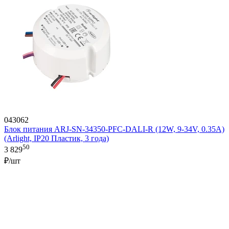
043062
Блок питания ARJ-SN-34350-PFC-DALI-R (12W, 9-34V, 0.35A)
(Arlight, IP20 Пластик, 3 года)
50
3 829
₽/шт