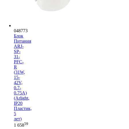
048773
Блок
Питания
ARJ-
SP-
31-
PFC-
R
(31W,
15-
42V,
0.7-
0.75A)
(Arlight,
IP20
Пластик,
5
лет)
59
1 658