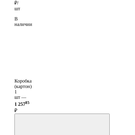
₽/
шт
В
наличии
Коробка
(картон)
1
шт —
85
1 257
₽