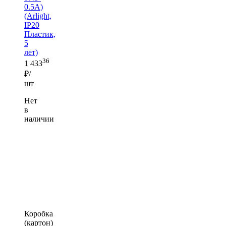
0.5A)
(Arlight,
IP20
Пластик,
5
лет)
36
1 433
₽/
шт
Нет
в
наличии
Коробка
(картон)