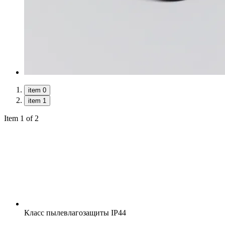
item 0
item 1
Item 1 of 2
Класс пылевлагозащиты
IP44