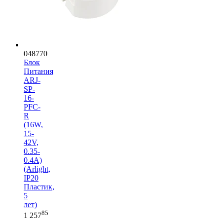
048770
Блок
Питания
ARJ-
SP-
16-
PFC-
R
(16W,
15-
42V,
0.35-
0.4A)
(Arlight,
IP20
Пластик,
5
лет)
85
1 257