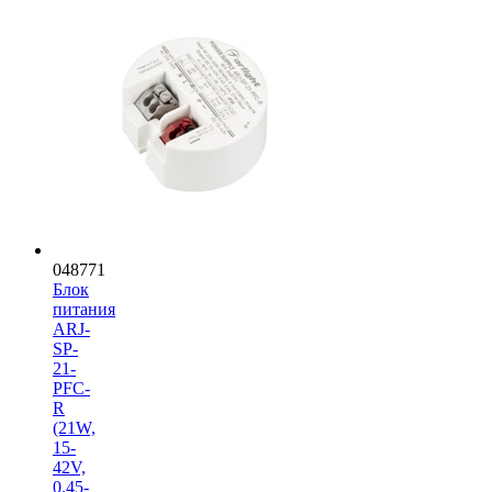
048771
Блок
питания
ARJ-
SP-
21-
PFC-
R
(21W,
15-
42V,
0.45-