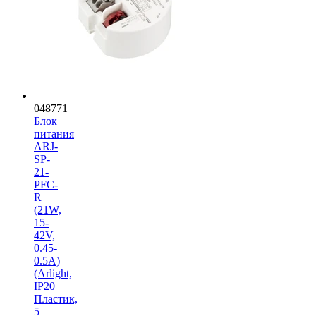
048771
Блок
питания
ARJ-
SP-
21-
PFC-
R
(21W,
15-
42V,
0.45-
0.5A)
(Arlight,
IP20
Пластик,
5