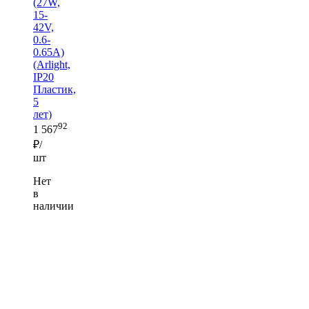
(27W,
15-
42V,
0.6-
0.65A)
(Arlight,
IP20
Пластик,
5
лет)
92
1 567
₽/
шт
Нет
в
наличии