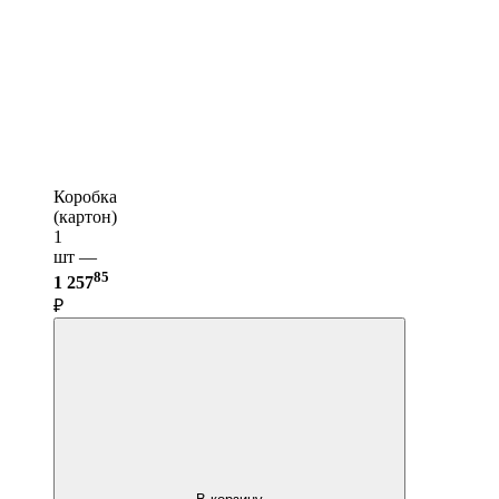
Коробка
(картон)
1
шт —
85
1 257
₽