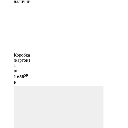
наличии
Коробка
(картон)
1
шт —
59
1 658
₽