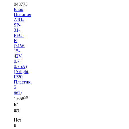
048773
Блок
Питания
ARJ-
SP-
31-
PFC-
R
(31W,
15-
42V,
0.7-
0.75A)
(Arlight,
IP20
Пластик,
5
лет)
59
1 658
₽/
шт
Нет
в