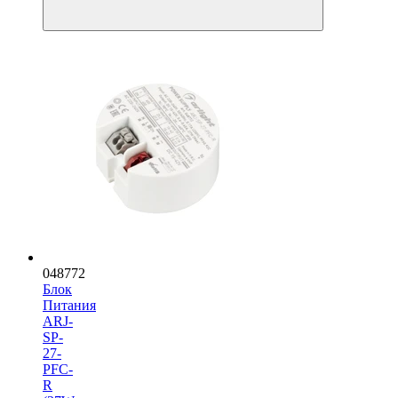
048772
Блок
Питания
ARJ-
SP-
27-
PFC-
R