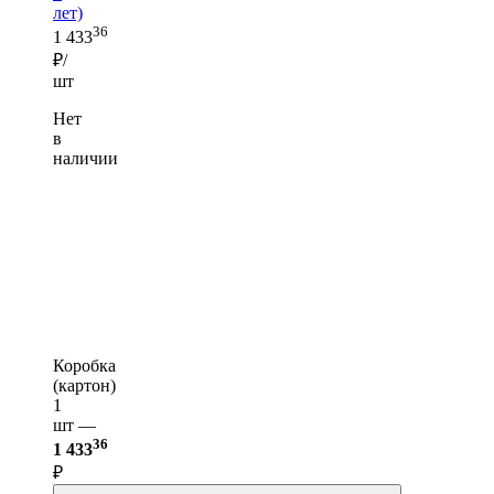
лет)
36
1 433
₽/
шт
Нет
в
наличии
Коробка
(картон)
1
шт —
36
1 433
₽