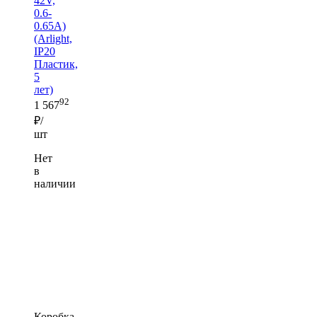
42V,
0.6-
0.65A)
(Arlight,
IP20
Пластик,
5
лет)
92
1 567
₽/
шт
Нет
в
наличии
Коробка