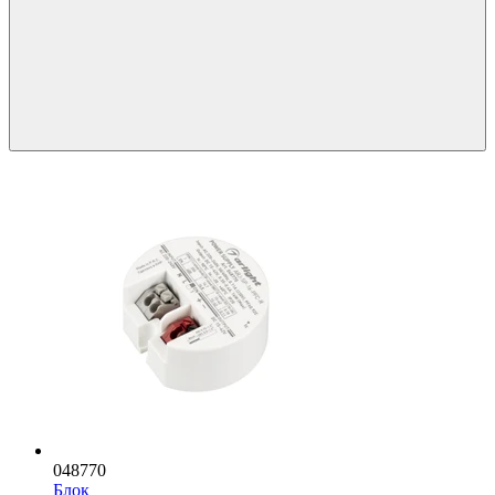
048770
Блок