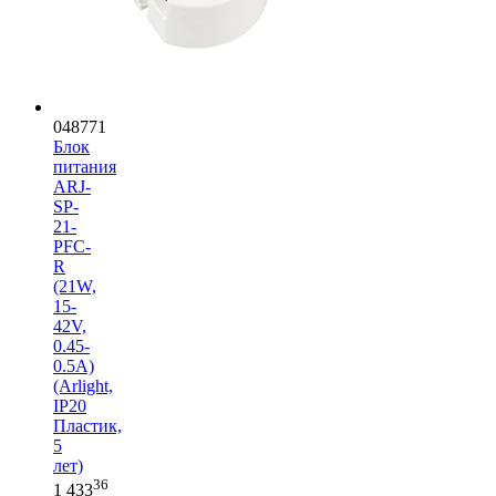
048771
Блок
питания
ARJ-
SP-
21-
PFC-
R
(21W,
15-
42V,
0.45-
0.5A)
(Arlight,
IP20
Пластик,
5
лет)
36
1 433