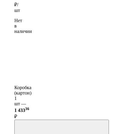
₽/
шт
Нет
в
наличии
Коробка
(картон)
1
шт —
36
1 433
₽