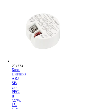
048772
Блок
Питания
ARJ-
SP-
27-
PFC-
R
(27W,
15-