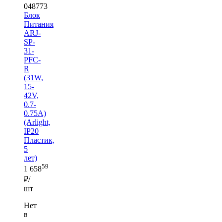
048773
Блок
Питания
ARJ-
SP-
31-
PFC-
R
(31W,
15-
42V,
0.7-
0.75A)
(Arlight,
IP20
Пластик,
5
лет)
59
1 658
₽/
шт
Нет
в