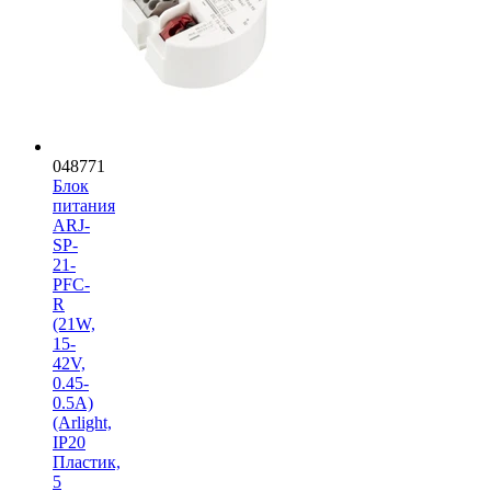
048771
Блок
питания
ARJ-
SP-
21-
PFC-
R
(21W,
15-
42V,
0.45-
0.5A)
(Arlight,
IP20
Пластик,
5