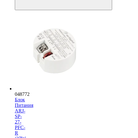
048772
Блок
Питания
ARJ-
SP-
27-
PFC-
R