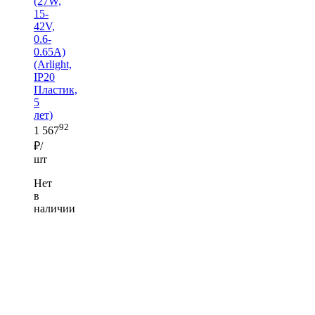
(27W,
15-
42V,
0.6-
0.65A)
(Arlight,
IP20
Пластик,
5
лет)
92
1 567
₽/
шт
Нет
в
наличии