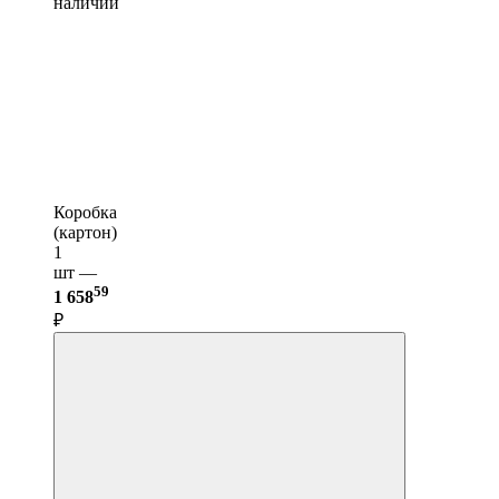
наличии
Коробка
(картон)
1
шт —
59
1 658
₽