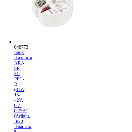
048773
Блок
Питания
ARJ-
SP-
31-
PFC-
R
(31W,
15-
42V,
0.7-
0.75A)
(Arlight,
IP20
Пластик,
5