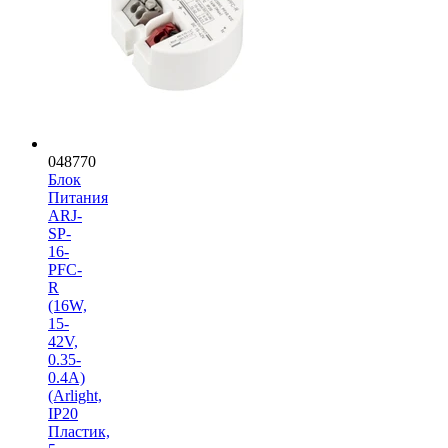
048770
Блок
Питания
ARJ-
SP-
16-
PFC-
R
(16W,
15-
42V,
0.35-
0.4A)
(Arlight,
IP20
Пластик,