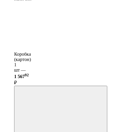
Коробка
(картон)
1
шт —
92
1 567
₽