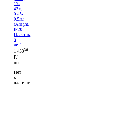
15-
42V,
0.45-
0.5A)
(Arlight,
IP20
Пластик,
5
лет)
36
1 433
₽/
шт
Нет
в
наличии