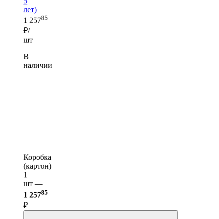
5
лет)
85
1 257
₽/
шт
В
наличии
Коробка
(картон)
1
шт —
85
1 257
₽