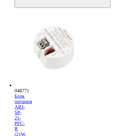
048771
Блок
питания
ARJ-
SP-
21-
PFC-
R
(21W,