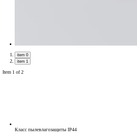
item 0
item 1
Item 1 of 2
Класс пылевлагозащиты
IP44