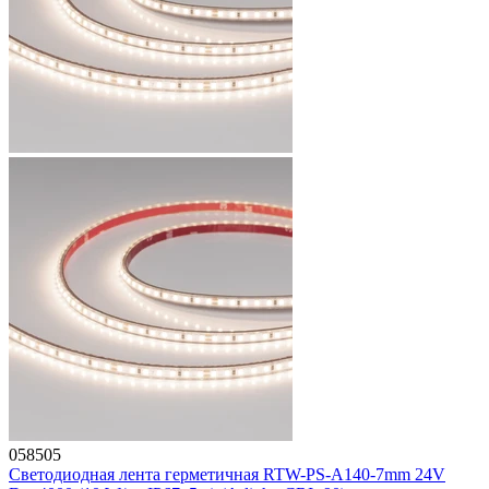
058505
Светодиодная лента герметичная RTW-PS-A140-7mm 24V