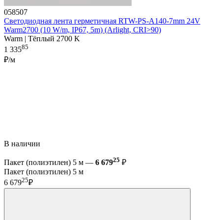
058507
Светодиодная лента герметичная RTW-PS-A140-7mm 24V
Warm2700 (10 W/m, IP67, 5m) (Arlight, CRI>90)
Warm | Тёплый 2700 K
85
1 335
₽/м
В наличии
25
Пакет (полиэтилен) 5 м —
6 679
₽
Пакет (полиэтилен) 5 м
25
6 679
₽