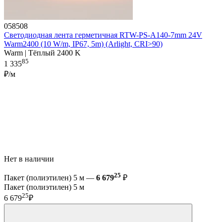
058508
Светодиодная лента герметичная RTW-PS-A140-7mm 24V
Warm2400 (10 W/m, IP67, 5m) (Arlight, CRI>90)
Warm | Тёплый 2400 K
85
1 335
₽/м
Нет в наличии
25
Пакет (полиэтилен) 5 м —
6 679
₽
Пакет (полиэтилен) 5 м
25
6 679
₽