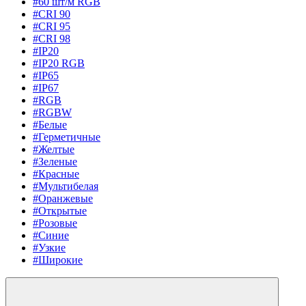
#60 шт/м RGB
#CRI 90
#CRI 95
#CRI 98
#IP20
#IP20 RGB
#IP65
#IP67
#RGB
#RGBW
#Белые
#Герметичные
#Желтые
#Зеленые
#Красные
#Мультибелая
#Оранжевые
#Открытые
#Розовые
#Синие
#Узкие
#Широкие