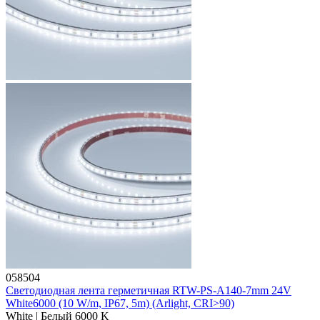
058504
Светодиодная лента герметичная RTW-PS-A140-7mm 24V
White6000 (10 W/m, IP67, 5m) (Arlight, CRI>90)
White | Белый 6000 K