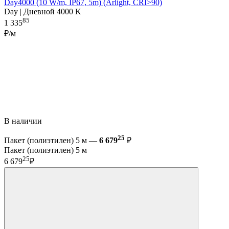
Day4000 (10 W/m, IP67, 5m) (Arlight, CRI>90)
Day | Дневной 4000 K
85
1 335
₽/м
В наличии
25
Пакет (полиэтилен) 5 м —
6 679
₽
Пакет (полиэтилен) 5 м
25
6 679
₽