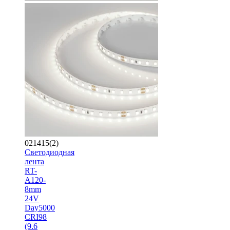
021415(2)
Светодиодная
лента
RT-
A120-
8mm
24V
Day5000
CRI98
(9.6