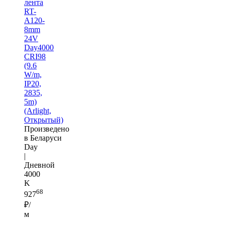
лента
RT-
A120-
8mm
24V
Day4000
CRI98
(9.6
W/m,
IP20,
2835,
5m)
(Arlight,
Открытый)
Произведено
в Беларуси
Day
|
Дневной
4000
K
68
927
₽/
м