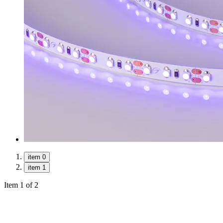
item 0
item 1
Item 1 of 2