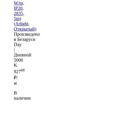
W/m,
IP20,
2835,
5m)
(Arlight,
Открытый)
Произведено
в Беларуси
Day
|
Дневной
5000
K
68
927
₽/
м
В
наличии