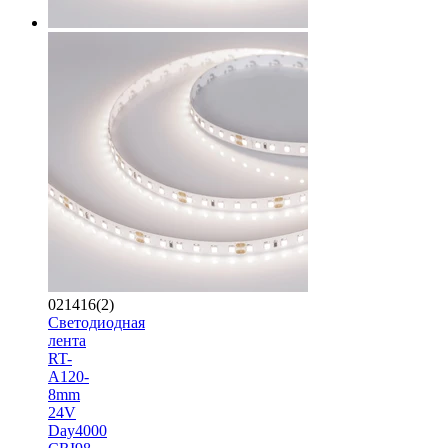
021416(2)
Светодиодная
лента
RT-
A120-
8mm
24V
Day4000