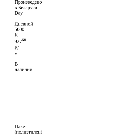
Произведено
в Беларуси
Day
|
Дневной
5000
K
68
927
₽/
м
В
наличии
Пакет
(полиэтилен)