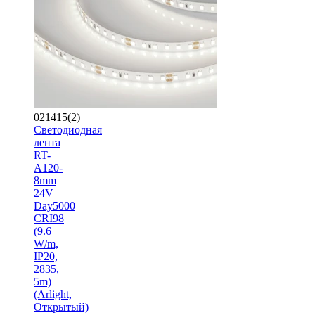
021415(2)
Светодиодная
лента
RT-
A120-
8mm
24V
Day5000
CRI98
(9.6
W/m,
IP20,
2835,
5m)
(Arlight,
Открытый)