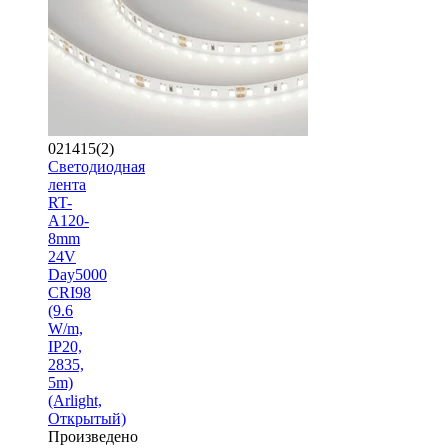
021415(2)
Светодиодная
лента
RT-
A120-
8mm
24V
Day5000
CRI98
(9.6
W/m,
IP20,
2835,
5m)
(Arlight,
Открытый)
Произведено