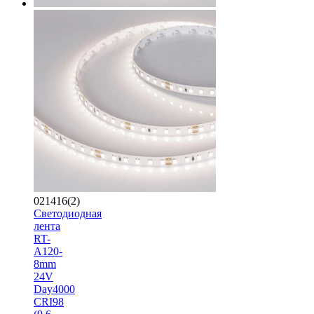
021416(2)
Светодиодная
лента
RT-
A120-
8mm
24V
Day4000
CRI98