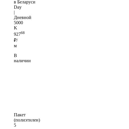
в Беларуси
Day
|
Дневной
5000
K
68
927
₽/
м
В
наличии
Пакет
(полиэтилен)
5