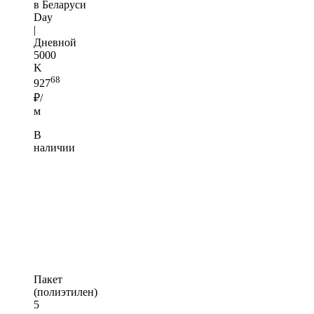
в Беларуси
Day
|
Дневной
5000
K
68
927
₽/
м
В
наличии
Пакет
(полиэтилен)
5