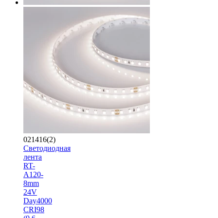
021416(2)
Светодиодная
лента
RT-
A120-
8mm
24V
Day4000
CRI98