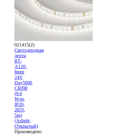
021415(2)
Светодиодная
лента
RT-
A120-
8mm
24V
Day5000
CRI98
(9.6
W/m,
IP20,
2835,
5m)
(Arlight,
Открытый)
Произведено