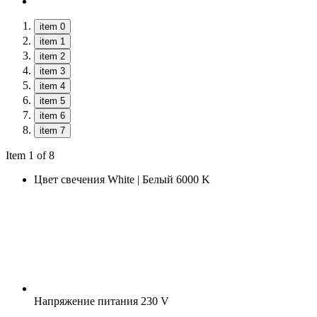
item 0
item 1
item 2
item 3
item 4
item 5
item 6
item 7
Item 1 of 8
Цвет свечения
White | Белый 6000 K
Напряжение питания
230 V