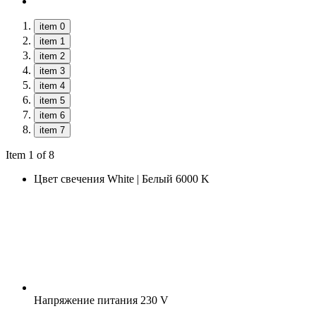
item 0
item 1
item 2
item 3
item 4
item 5
item 6
item 7
Item 1 of 8
Цвет свечения
White | Белый 6000 K
Напряжение питания
230 V