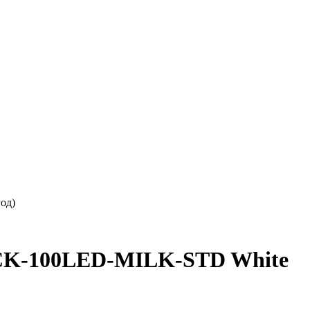
од)
CK-100LED-MILK-STD White