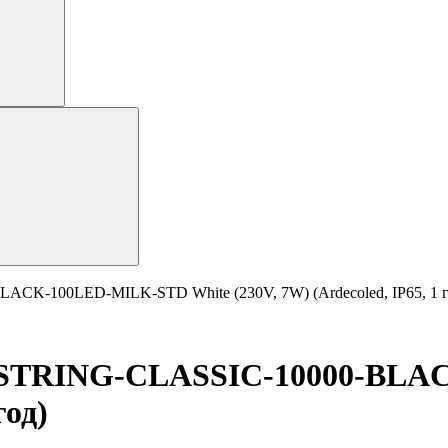
CK-100LED-MILK-STD White (230V, 7W) (Ardecoled, IP65, 1 г
D-STRING-CLASSIC-10000-BLA
год)