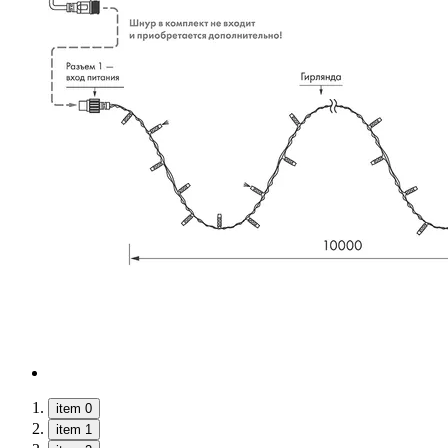
item 0
item 1