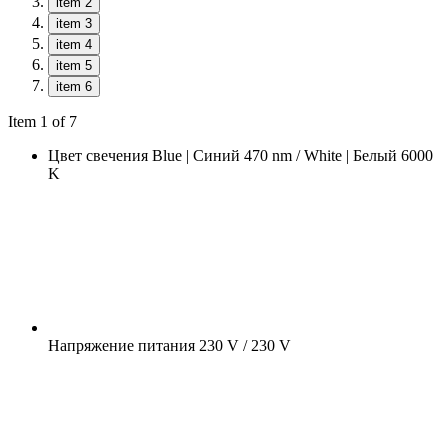
item 2
item 3
item 4
item 5
item 6
Item 1 of 7
Цвет свечения
Blue | Синий 470 nm / White | Белый 6000
K
Напряжение питания
230 V / 230 V