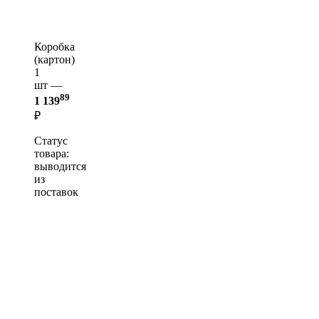
Коробка
(картон)
1
шт —
89
1 139
₽
Статус
товара:
выводится
из
поставок