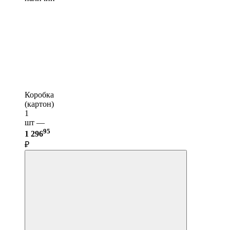
Коробка
(картон)
1
шт —
95
1 296
₽