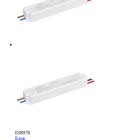
038978
Блок