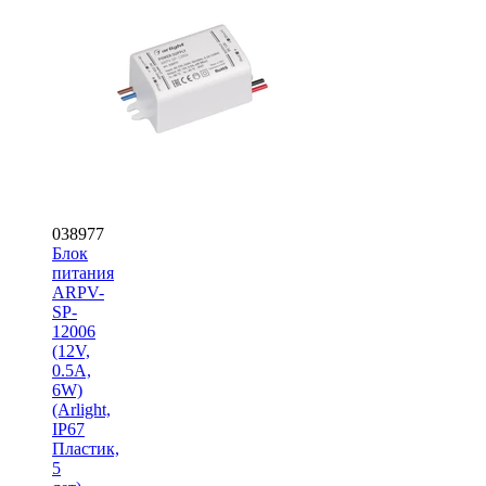
038977
Блок
питания
ARPV-
SP-
12006
(12V,
0.5A,
6W)
(Arlight,
IP67
Пластик,
5