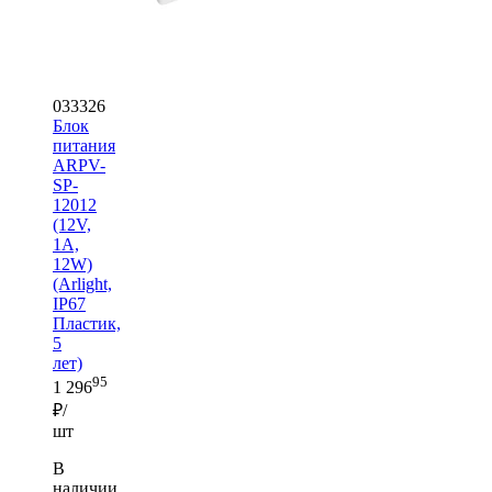
033326
Блок
питания
ARPV-
SP-
12012
(12V,
1A,
12W)
(Arlight,
IP67
Пластик,
5
лет)
95
1 296
₽/
шт
В
наличии