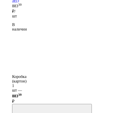
лет)
39
883
₽/
шт
В
наличии
Коробка
(картон)
1
шт —
39
883
₽