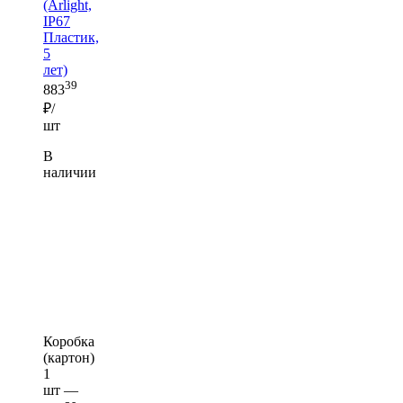
(Arlight,
IP67
Пластик,
5
лет)
39
883
₽/
шт
В
наличии
Коробка
(картон)
1
шт —