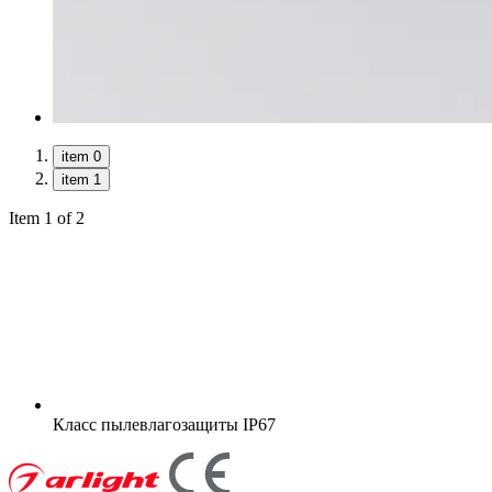
item 0
item 1
Item 1 of 2
Класс пылевлагозащиты
IP67