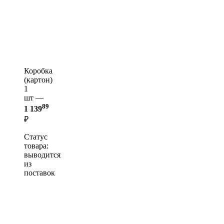
Коробка
(картон)
1
шт —
89
1 139
₽
Статус
товара:
выводится
из
поставок