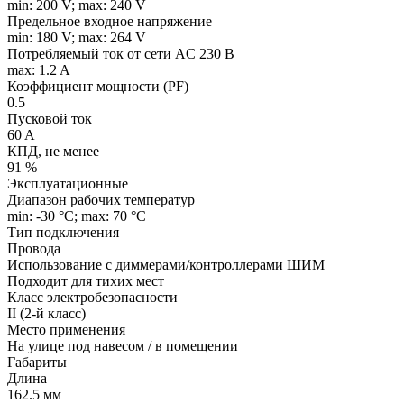
min: 200 V; max: 240 V
Предельное входное напряжение
min: 180 V; max: 264 V
Потребляемый ток от сети AC 230 В
max: 1.2 A
Коэффициент мощности (PF)
0.5
Пусковой ток
60 A
КПД, не менее
91 %
Эксплуатационные
Диапазон рабочих температур
min: -30 °C; max: 70 °C
Тип подключения
Провода
Использование с диммерами/контроллерами ШИМ
Подходит для тихих мест
Класс электробезопасности
II (2-й класс)
Место применения
На улице под навесом / в помещении
Габариты
Длина
162.5 мм