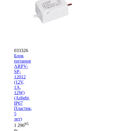
033326
Блок
питания
ARPV-
SP-
12012
(12V,
1A,
12W)
(Arlight,
IP67
Пластик,
5
лет)
95
1 296