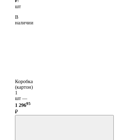
₽/
шт
В
наличии
Коробка
(картон)
1
шт —
95
1 296
₽