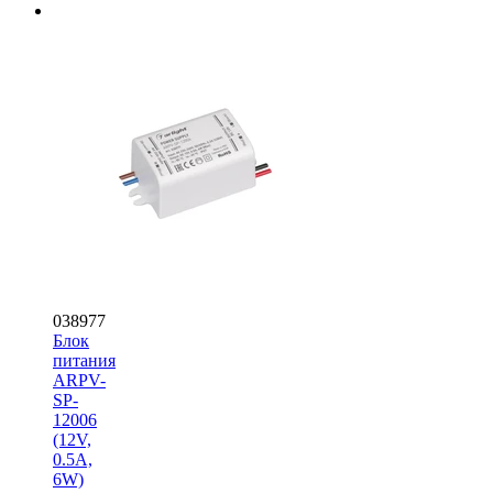
038977
Блок
питания
ARPV-
SP-
12006
(12V,
0.5A,
6W)