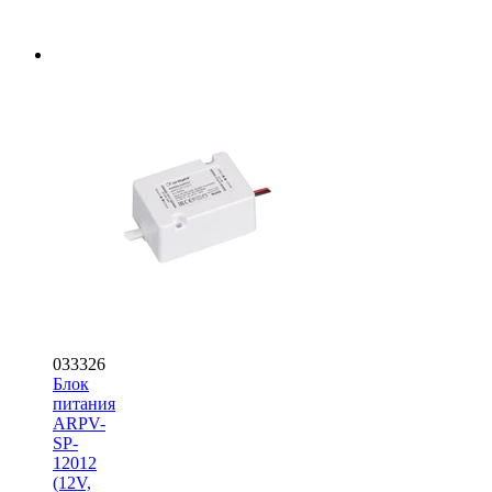
033326
Блок
питания
ARPV-
SP-
12012
(12V,