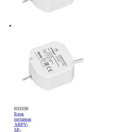
033330
Блок
питания
ARPV-
SP-