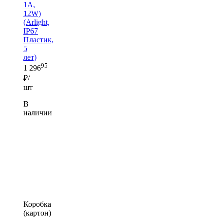
1A,
12W)
(Arlight,
IP67
Пластик,
5
лет)
95
1 296
₽/
шт
В
наличии
Коробка
(картон)