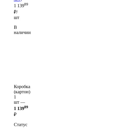
89
1 139
₽/
шт
В
наличии
Коробка
(картон)
1
шт —
89
1 139
₽
Статус