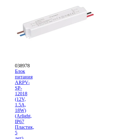
038978
Блок
питания
ARPV-
SP-
12018
(12V,
1.5A,
18W)
(Arlight,
IP67
Пластик,
5
лет)