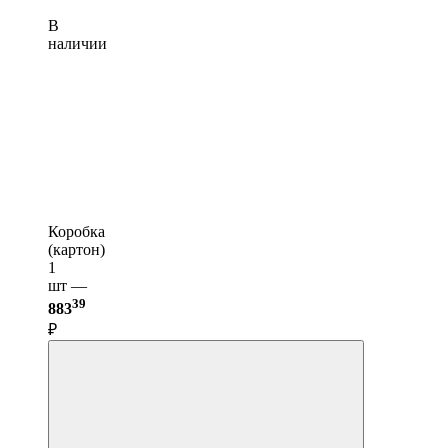
В
наличии
Коробка
(картон)
1
шт —
39
883
₽