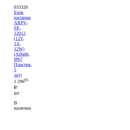
033326
Блок
питания
ARPV-
SP-
12012
(12V,
1A,
12W)
(Arlight,
IP67
Пластик,
5
лет)
95
1 296
₽/
шт
В
наличии