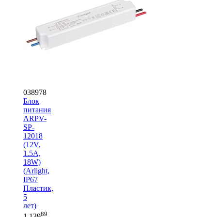
038978
Блок
питания
ARPV-
SP-
12018
(12V,
1.5A,
18W)
(Arlight,
IP67
Пластик,
5
лет)
89
1 139