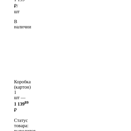
₽/
шт
В
наличии
Коробка
(картон)
1
шт —
89
1 139
₽
Статус
товара:
выводится