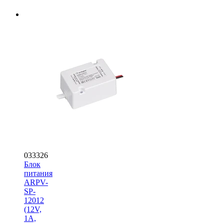
033326
Блок
питания
ARPV-
SP-
12012
(12V,
1A,