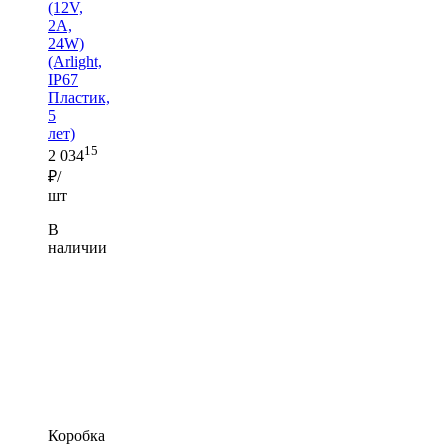
(12V,
2A,
24W)
(Arlight,
IP67
Пластик,
5
лет)
15
2 034
₽/
шт
В
наличии
Коробка