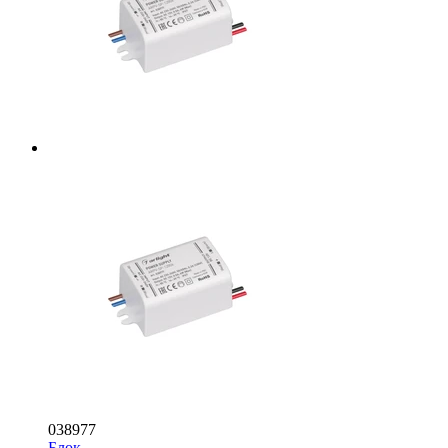
038977
Блок