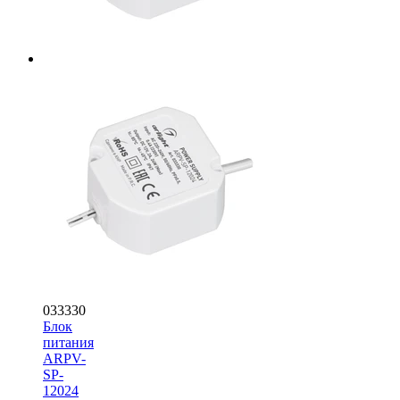
033330
Блок
питания
ARPV-
SP-
12024