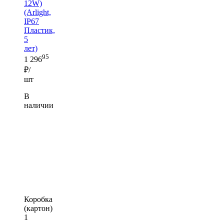
12W)
(Arlight,
IP67
Пластик,
5
лет)
95
1 296
₽/
шт
В
наличии
Коробка
(картон)
1