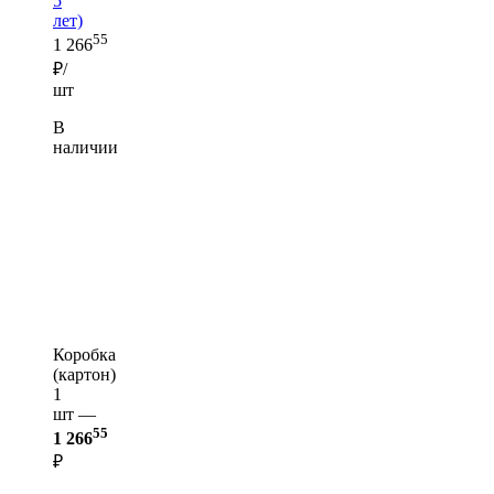
5
лет)
55
1 266
₽/
шт
В
наличии
Коробка
(картон)
1
шт —
55
1 266
₽