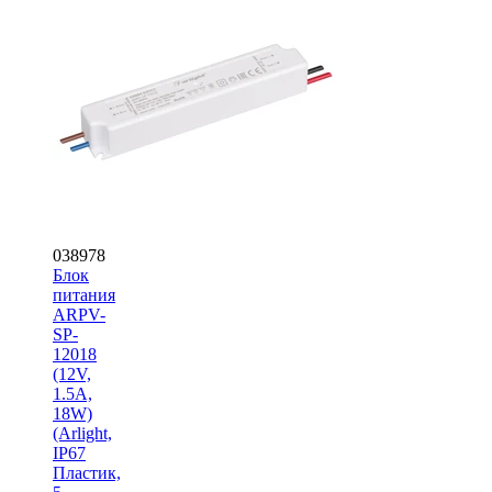
038978
Блок
питания
ARPV-
SP-
12018
(12V,
1.5A,
18W)
(Arlight,
IP67
Пластик,