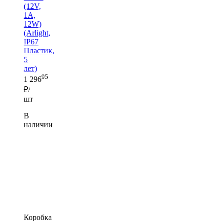
(12V,
1A,
12W)
(Arlight,
IP67
Пластик,
5
лет)
95
1 296
₽/
шт
В
наличии
Коробка