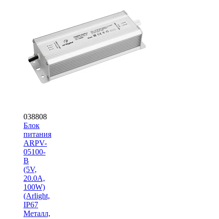
038808
Блок
питания
ARPV-
05100-
B
(5V,
20.0A,
100W)
(Arlight,
IP67
Металл,