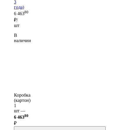
3
года)
80
6 463
₽/
шт
В
наличии
Коробка
(картон)
1
шт —
80
6 463
₽