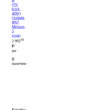
B
(5V,
8.0A,
40W)
(Arlight,
IP67
Металл,
3
года)
50
2 992
₽/
шт
В
наличии
Коробка