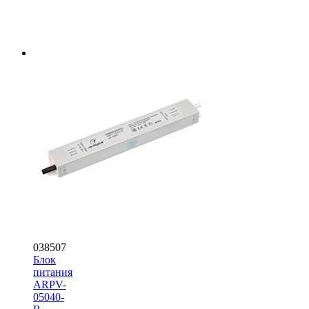
038507
Блок
питания
ARPV-
05040-