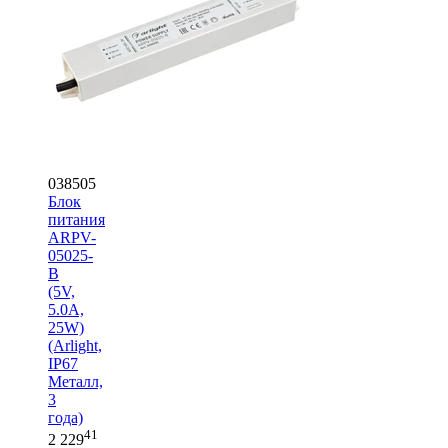
038505
Блок
питания
ARPV-
05025-
B
(5V,
5.0A,
25W)
(Arlight,
IP67
Металл,
3
года)
41
2 229