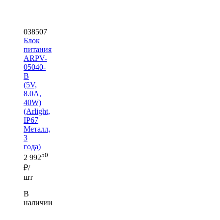
038507
Блок
питания
ARPV-
05040-
B
(5V,
8.0A,
40W)
(Arlight,
IP67
Металл,
3
года)
50
2 992
₽/
шт
В
наличии