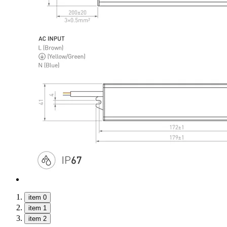
item 0
item 1
item 2