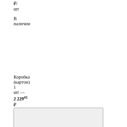
₽/
шт
В
наличии
Коробка
(картон)
1
шт —
41
2 229
₽