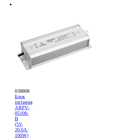
038808
Блок
питания
ARPV-
05100-
B
(5V,
20.0A,
100W)