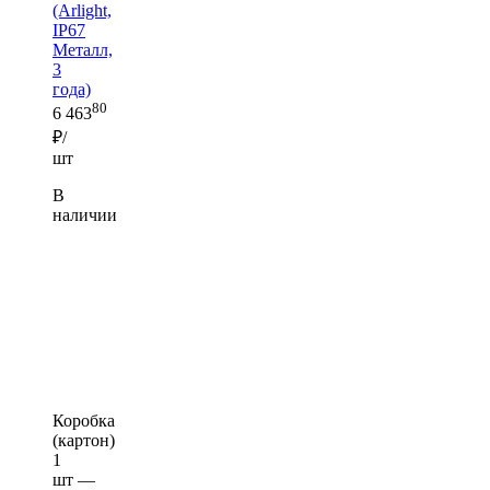
(Arlight,
IP67
Металл,
3
года)
80
6 463
₽/
шт
В
наличии
Коробка
(картон)
1
шт —