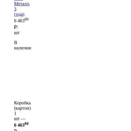
Металл,
3
года)
80
6 463
₽/
шт
В
наличии
Коробка
(картон)
1
шт —
80
6 463