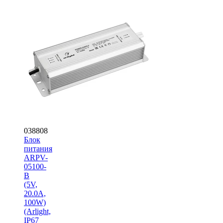
038808
Блок
питания
ARPV-
05100-
B
(5V,
20.0A,
100W)
(Arlight,
IP67