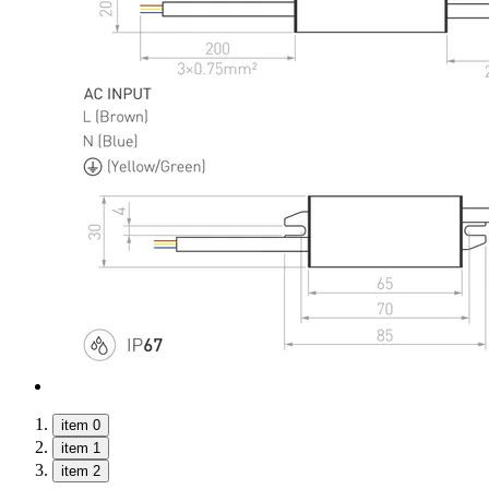
item 0
item 1
item 2