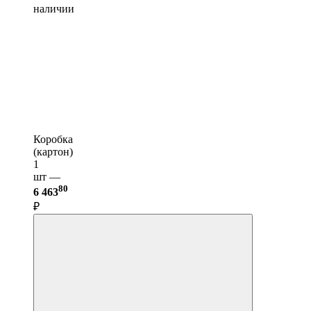
наличии
Коробка
(картон)
1
шт —
80
6 463
₽