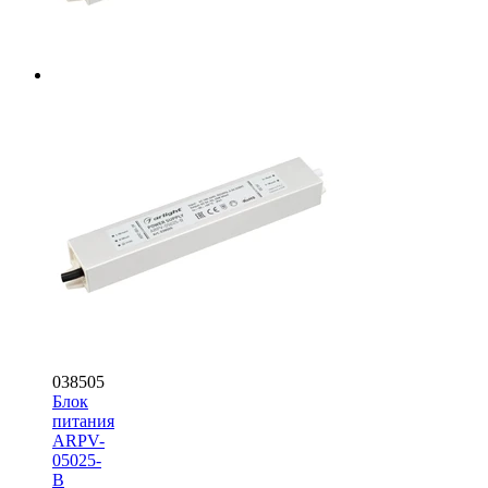
038505
Блок
питания
ARPV-
05025-
B