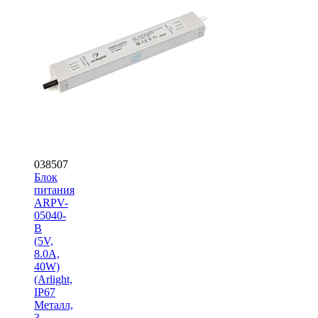
038507
Блок
питания
ARPV-
05040-
B
(5V,
8.0A,
40W)
(Arlight,
IP67
Металл,
3