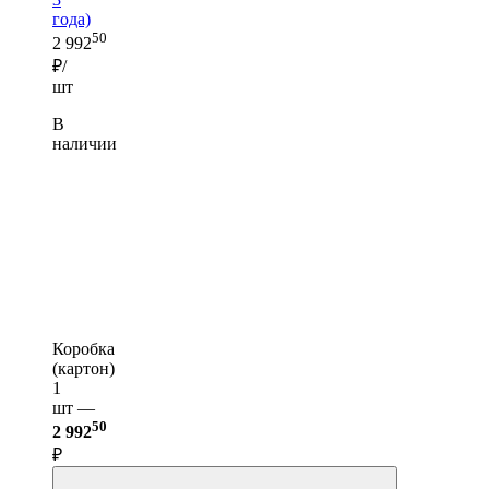
года)
50
2 992
₽/
шт
В
наличии
Коробка
(картон)
1
шт —
50
2 992
₽