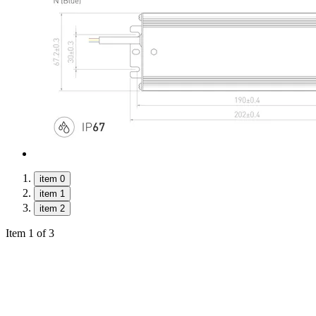
item 0
item 1
item 2
Item 1 of 3