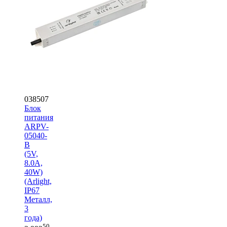
038507
Блок
питания
ARPV-
05040-
B
(5V,
8.0A,
40W)
(Arlight,
IP67
Металл,
3
года)
50