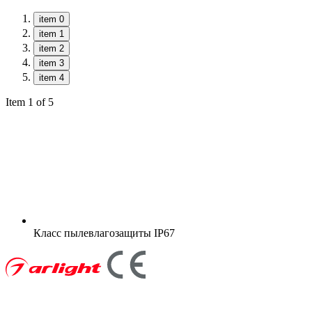
item 0
item 1
item 2
item 3
item 4
Item 1 of 5
Класс пылевлагозащиты
IP67