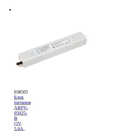
038505
Блок
питания
ARPV-
05025-
B
(5V,
5.0A,