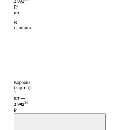
2 992
₽/
шт
В
наличии
Коробка
(картон)
1
шт —
50
2 992
₽