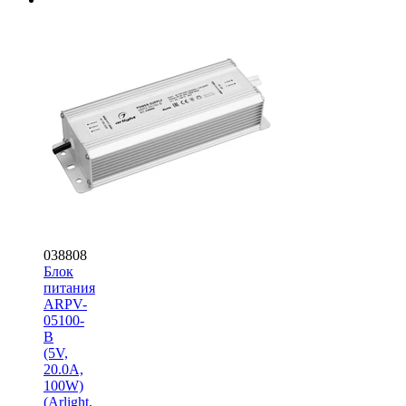
038808
Блок
питания
ARPV-
05100-
B
(5V,
20.0A,
100W)
(Arlight,