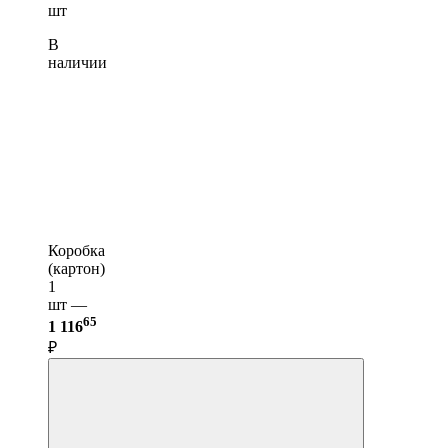
шт
В
наличии
Коробка
(картон)
1
шт —
65
1 116
₽