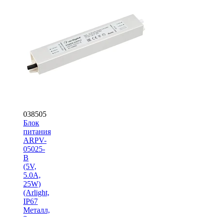
038505
Блок
питания
ARPV-
05025-
B
(5V,
5.0A,
25W)
(Arlight,
IP67
Металл,