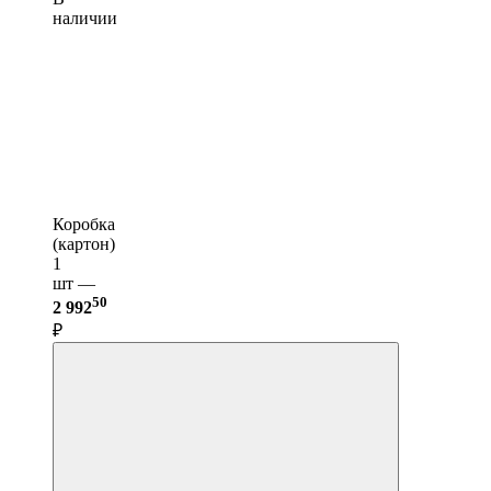
наличии
Коробка
(картон)
1
шт —
50
2 992
₽