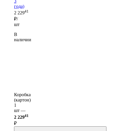
3
года)
41
2 229
₽/
шт
В
наличии
Коробка
(картон)
1
шт —
41
2 229
₽