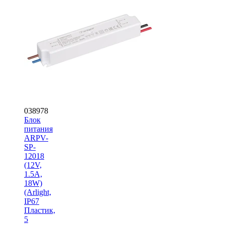
038978
Блок
питания
ARPV-
SP-
12018
(12V,
1.5A,
18W)
(Arlight,
IP67
Пластик,
5