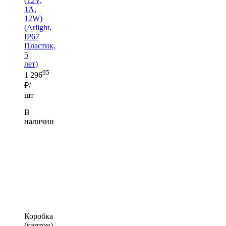
(12V,
1A,
12W)
(Arlight,
IP67
Пластик,
5
лет)
95
1 296
₽/
шт
В
наличии
Коробка
(картон)