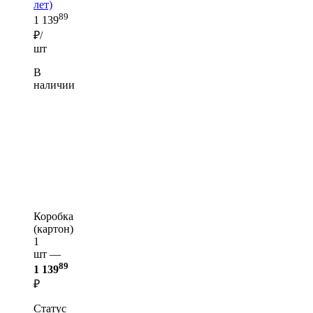
лет)
89
1 139
₽/
шт
В
наличии
Коробка
(картон)
1
шт —
89
1 139
₽
Статус