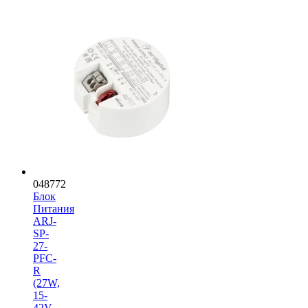
048772
Блок
Питания
ARJ-
SP-
27-
PFC-
R
(27W,
15-
42V,