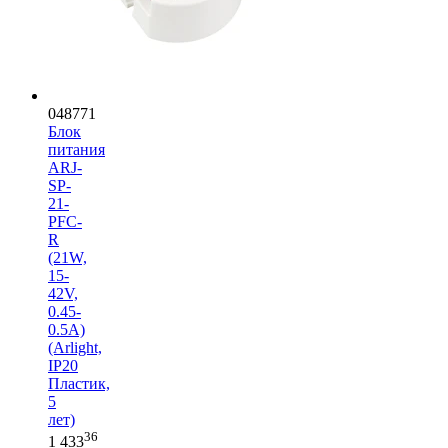
048771
Блок
питания
ARJ-
SP-
21-
PFC-
R
(21W,
15-
42V,
0.45-
0.5A)
(Arlight,
IP20
Пластик,
5
лет)
36
1 433