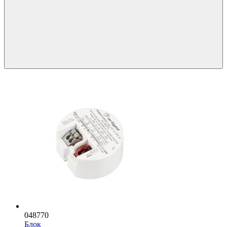
048770
Блок