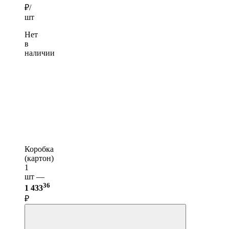
₽/
шт
Нет
в
наличии
Коробка
(картон)
1
шт —
36
1 433
₽